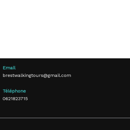
Email
brestwalkingtours@gmail.com
Téléphone
0621823715