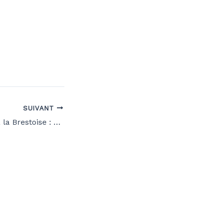
SUIVANT
L’Art du cadeau à la Brestoise : 10 idées originales et locales !