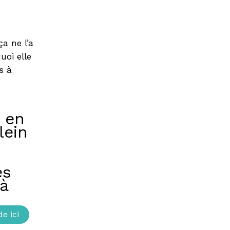
a ne l’a
uoi elle
s à
 en
lein
es
à
e ici