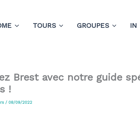
OME
TOURS
GROUPES
IN
z Brest avec notre guide spé
s !
urs
/
08/09/2022