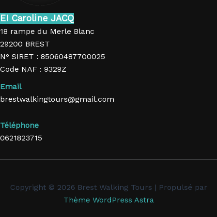
EI Caroline JACQ
18 rampe du Merle Blanc
29200 BREST
N° SIRET : 85060487700025
Code NAF : 9329Z
Email
brestwalkingtours@gmail.com
Téléphone
0621823715
Copyright © 2026 Brest Walking Tours | Propulsé par
Thème WordPress Astra