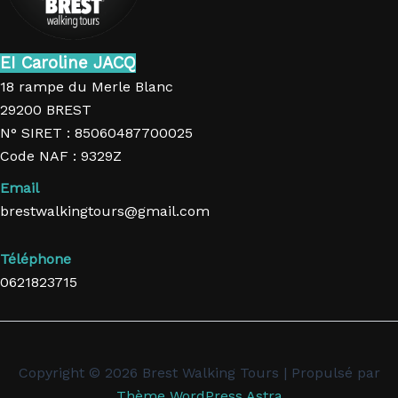
EI Caroline JACQ
18 rampe du Merle Blanc
29200 BREST
N° SIRET : 85060487700025
Code NAF : 9329Z
Email
brestwalkingtours@gmail.com
Téléphone
0621823715
Copyright © 2026 Brest Walking Tours | Propulsé par
Thème WordPress Astra