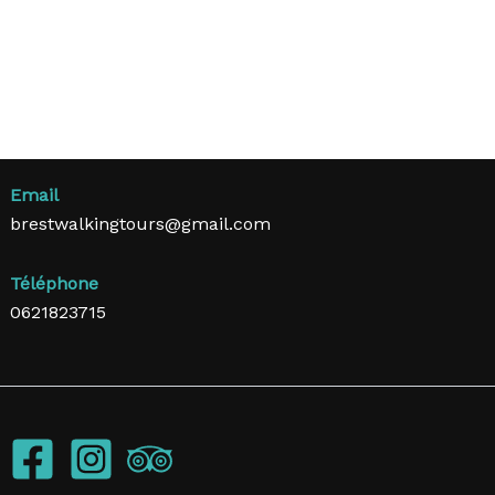
Email
brestwalkingtours@gmail.com
Téléphone
0621823715